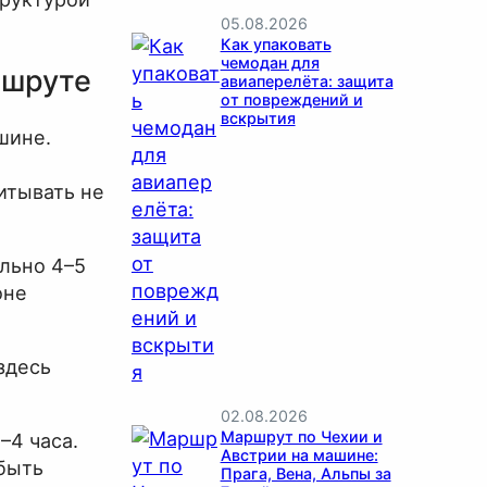
05.08.2026
Как упаковать
чемодан для
ршруте
авиаперелёта: защита
от повреждений и
вскрытия
шине.
итывать не
ельно 4–5
оне
здесь
02.08.2026
Маршрут по Чехии и
–4 часа.
Австрии на машине:
 быть
Прага, Вена, Альпы за