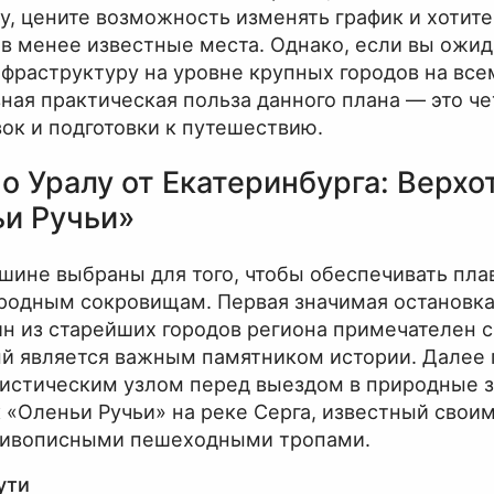
у, цените возможность изменять график и хотите
и в менее известные места. Однако, если вы ожи
раструктуру на уровне крупных городов на всем
ная практическая польза данного плана — это ч
вок и подготовки к путешествию.
 Уралу от Екатеринбурга: Верхо
ьи Ручьи»
шине выбраны для того, чтобы обеспечивать пл
иродным сокровищам. Первая значимая остановка
ин из старейших городов региона примечателен 
й является важным памятником истории. Далее 
гистическим узлом перед выездом в природные 
 «Оленьи Ручьи» на реке Серга, известный свои
живописными пешеходными тропами.
ути