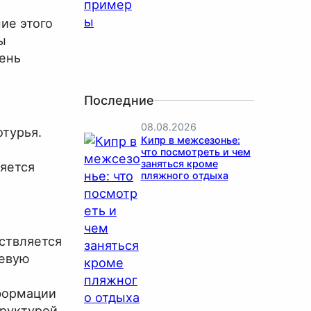
ие этого
ы
чень
Последние
08.08.2026
турья.
Кипр в межсезонье:
что посмотреть и чем
заняться кроме
яется
пляжного отдыха
ствляется
цевую
формации
труктурой