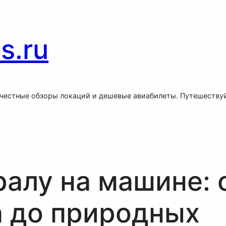
s.ru
 честные обзоры локаций и дешевые авиабилеты. Путешествуй
алу на машине: 
а до природных