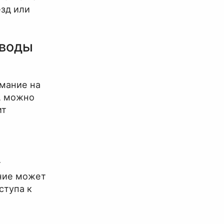
зд или
аводы
имание на
, можно
ит
т
ение может
ступа к