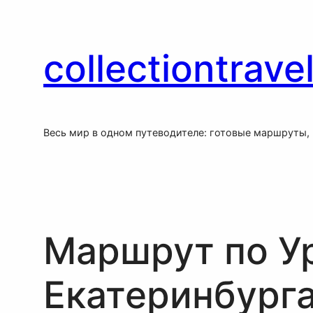
Перейти
Skip
к
to
содержимому
content
collectiontravel
Весь мир в одном путеводителе: готовые маршруты,
Маршрут по Ур
Екатеринбург