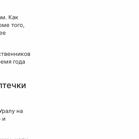
м. Как
оме того,
ее
ственников
емя года
птечки
Уралу на
 и