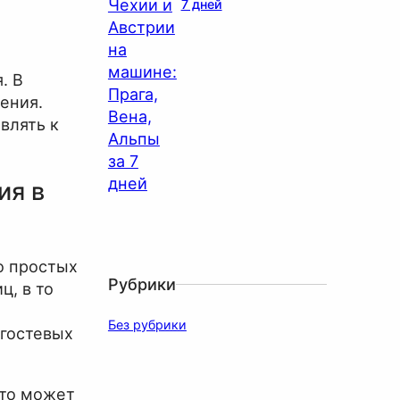
7 дней
. В
ения.
влять к
ия в
о простых
Рубрики
ц, в то
Без рубрики
 гостевых
Это может