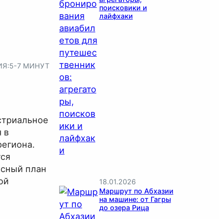
поисковики и
лайфхаки
ИЯ:
5-7 МИНУТ
стриальное
 в
региона.
тся
ксный план
ой
18.01.2026
Маршрут по Абхазии
на машине: от Гагры
до озера Рица