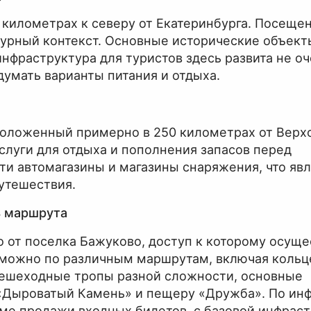
километрах к северу от Екатеринбурга. Посещен
турный контекст. Основные исторические объект
инфраструктура для туристов здесь развита не о
думать варианты питания и отдыха.
оложенный примерно в 250 километрах от Верхо
слуги для отдыха и пополнения запасов перед
и автомагазины и магазины снаряжения, что явл
утешествия.
ь маршрута
 от поселка Бажуково, доступ к которому осуще
а можно по различным маршрутам, включая коль
пешеходные тропы разной сложности, основные
«Дыроватый Камень» и пещеру «Дружба». По ин
еме продажи входных билетов, с базовой инфрас