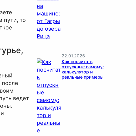
даете
 пути, то
еткое
турье,
22.01.2026
Как посчитать
отпускные самому:
калькулятор и
авный
реальные примеры
 после
своим
путь ведет
зоны.
ми